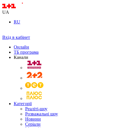
UA
RU
Вхід в кабінет
Онлайн
ТБ програма
Канали
Категорії
Реаліті-шоу
Розважальні шоу
Новини
Серіали