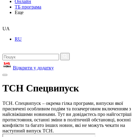
Онлайн
ТБ програма
Еще
UA
RU
Відкрити у додатку
ТСН Спецвипуск
ТСН. Спецвипуск – окрема гілка програми, випуски якої
присвячені особливим подіям та позачерговим включенням з
найсвіжішими новинами. Тут ви довідаєтесь про найгостріші
протистояння, останні зміни в політичній обстановці, воєнні
конфлікти та багато інших новин, які не можуть чекати на
наступний випуск ТСН.