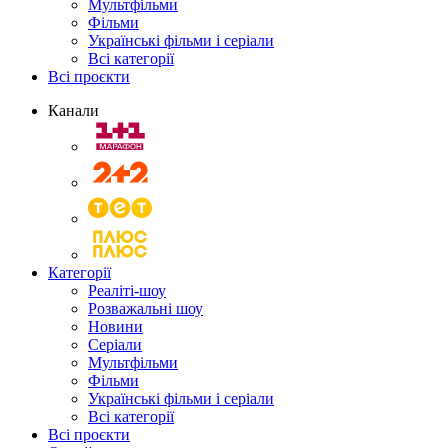
Мультфільми
Фільми
Українські фільми і серіали
Всі категорії
Всі проєкти
Канали
Категорії
Реаліті-шоу
Розважальні шоу
Новини
Серіали
Мультфільми
Фільми
Українські фільми і серіали
Всі категорії
Всі проєкти