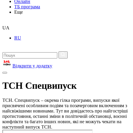
Онлайн
ТБ програма
Еще
UA
RU
Відкрити у додатку
ТСН Спецвипуск
ТСН. Спецвипуск – окрема гілка програми, випуски якої
присвячені особливим подіям та позачерговим включенням з
найсвіжішими новинами. Тут ви довідаєтесь про найгостріші
протистояння, останні зміни в політичній обстановці, воєнні
конфлікти та багато інших новин, які не можуть чекати на
наступний випуск ТСН.