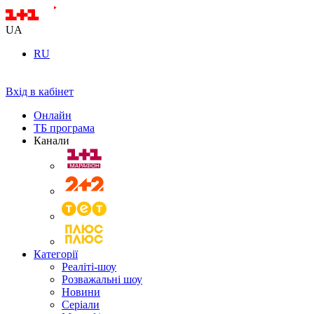
UA
RU
Вхід в кабінет
Онлайн
ТБ програма
Канали
Категорії
Реаліті-шоу
Розважальні шоу
Новини
Серіали