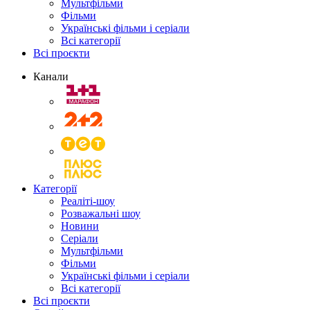
Мультфільми
Фільми
Українські фільми і серіали
Всі категорії
Всі проєкти
Канали
Категорії
Реаліті-шоу
Розважальні шоу
Новини
Серіали
Мультфільми
Фільми
Українські фільми і серіали
Всі категорії
Всі проєкти