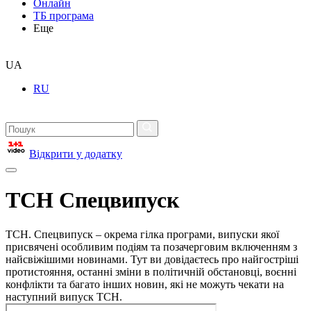
Онлайн
ТБ програма
Еще
UA
RU
Відкрити у додатку
ТСН Спецвипуск
ТСН. Спецвипуск – окрема гілка програми, випуски якої
присвячені особливим подіям та позачерговим включенням з
найсвіжішими новинами. Тут ви довідаєтесь про найгостріші
протистояння, останні зміни в політичній обстановці, воєнні
конфлікти та багато інших новин, які не можуть чекати на
наступний випуск ТСН.