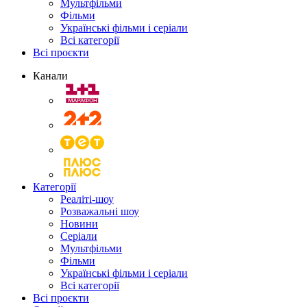
Мультфільми
Фільми
Українські фільми і серіали
Всі категорії
Всі проєкти
Канали
Категорії
Реаліті-шоу
Розважальні шоу
Новини
Серіали
Мультфільми
Фільми
Українські фільми і серіали
Всі категорії
Всі проєкти