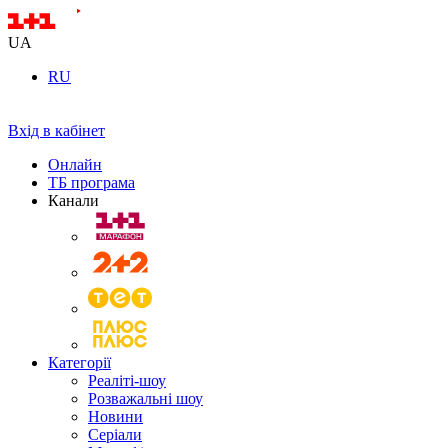
UA
RU
Вхід в кабінет
Онлайн
ТБ програма
Канали
Категорії
Реаліті-шоу
Розважальні шоу
Новини
Серіали