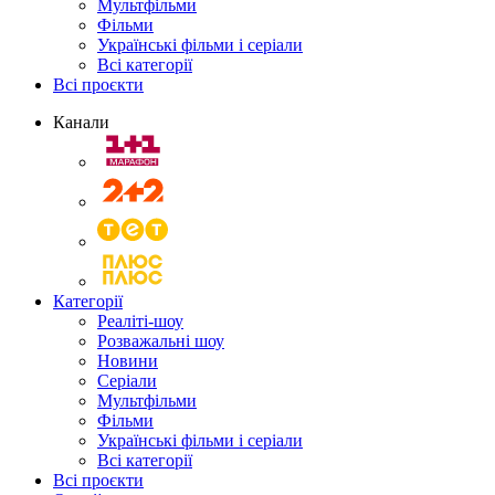
Мультфільми
Фільми
Українські фільми і серіали
Всі категорії
Всі проєкти
Канали
Категорії
Реаліті-шоу
Розважальні шоу
Новини
Серіали
Мультфільми
Фільми
Українські фільми і серіали
Всі категорії
Всі проєкти