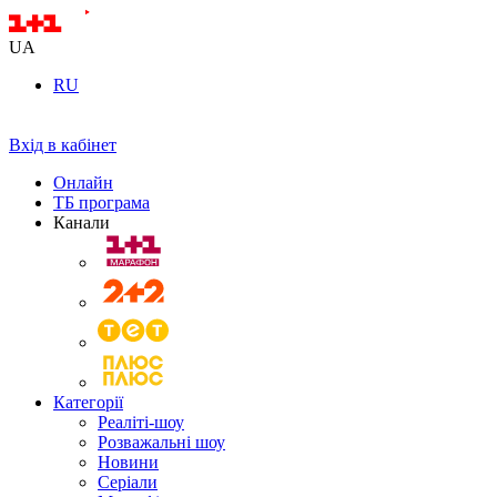
UA
RU
Вхід в кабінет
Онлайн
ТБ програма
Канали
Категорії
Реаліті-шоу
Розважальні шоу
Новини
Серіали