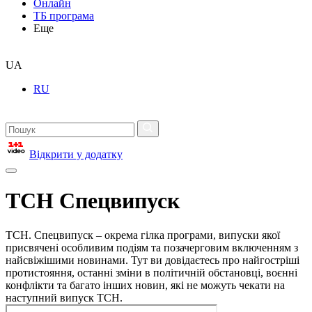
Онлайн
ТБ програма
Еще
UA
RU
Відкрити у додатку
ТСН Спецвипуск
ТСН. Спецвипуск – окрема гілка програми, випуски якої
присвячені особливим подіям та позачерговим включенням з
найсвіжішими новинами. Тут ви довідаєтесь про найгостріші
протистояння, останні зміни в політичній обстановці, воєнні
конфлікти та багато інших новин, які не можуть чекати на
наступний випуск ТСН.