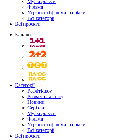
Мультфільми
Фільми
Українські фільми і серіали
Всі категорії
Всі проєкти
Канали
Категорії
Реаліті-шоу
Розважальні шоу
Новини
Серіали
Мультфільми
Фільми
Українські фільми і серіали
Всі категорії
Всі проєкти