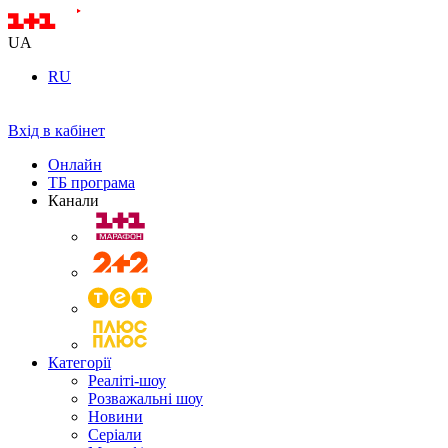
UA
RU
Вхід в кабінет
Онлайн
ТБ програма
Канали
Категорії
Реаліті-шоу
Розважальні шоу
Новини
Серіали