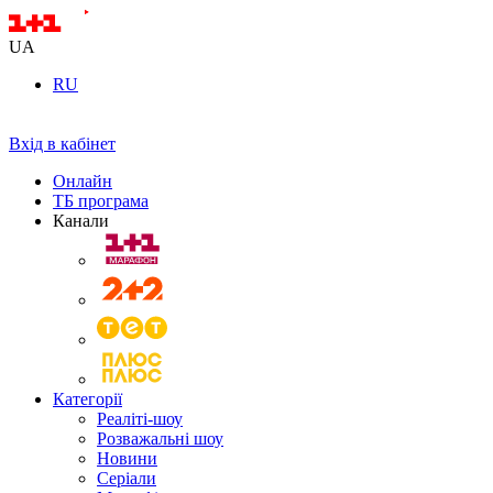
UA
RU
Вхід в кабінет
Онлайн
ТБ програма
Канали
Категорії
Реаліті-шоу
Розважальні шоу
Новини
Серіали