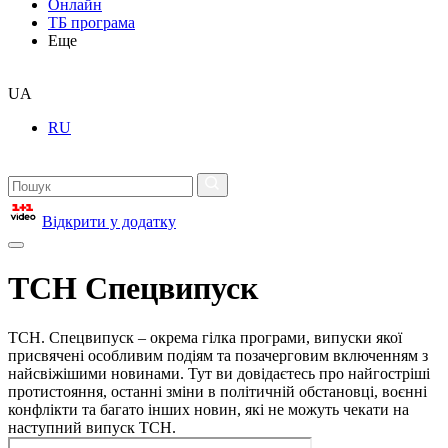
Онлайн
ТБ програма
Еще
UA
RU
Відкрити у додатку
ТСН Спецвипуск
ТСН. Спецвипуск – окрема гілка програми, випуски якої
присвячені особливим подіям та позачерговим включенням з
найсвіжішими новинами. Тут ви довідаєтесь про найгостріші
протистояння, останні зміни в політичній обстановці, воєнні
конфлікти та багато інших новин, які не можуть чекати на
наступний випуск ТСН.