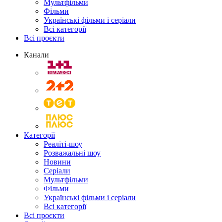
Мультфільми
Фільми
Українські фільми і серіали
Всі категорії
Всі проєкти
Канали
Категорії
Реаліті-шоу
Розважальні шоу
Новини
Серіали
Мультфільми
Фільми
Українські фільми і серіали
Всі категорії
Всі проєкти