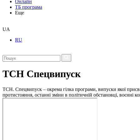
Онлайн
ТБ програма
Еще
UA
RU
ТСН Спецвипуск
ТСН. Спецвипуск – окрема гілка програми, випуски якої присв
протистояння, останні зміни в політичній обстановці, воєнні 