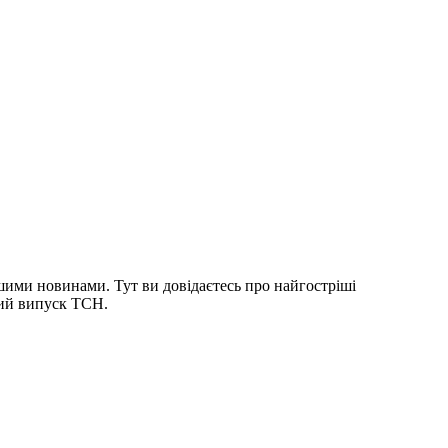
шими новинами. Тут ви довідаєтесь про найгостріші
ний випуск ТСН.