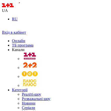
UA
RU
Вхід в кабінет
Онлайн
ТБ програма
Канали
Категорії
Реаліті-шоу
Розважальні шоу
Новини
Серіали