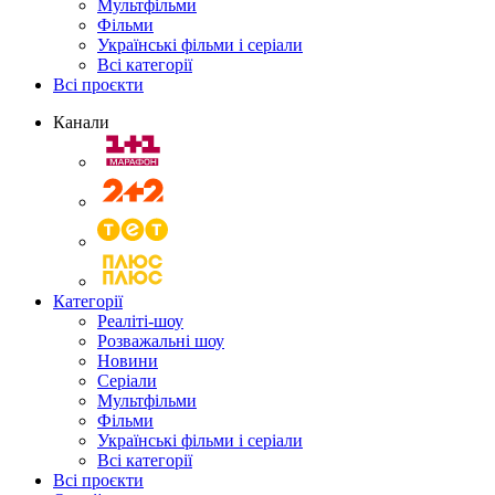
Мультфільми
Фільми
Українські фільми і серіали
Всі категорії
Всі проєкти
Канали
Категорії
Реаліті-шоу
Розважальні шоу
Новини
Серіали
Мультфільми
Фільми
Українські фільми і серіали
Всі категорії
Всі проєкти