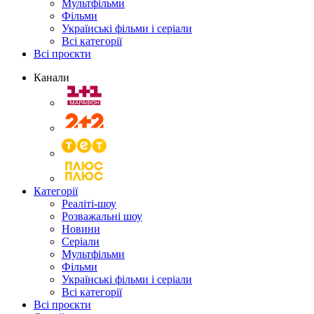
Мультфільми
Фільми
Українські фільми і серіали
Всі категорії
Всі проєкти
Канали
Категорії
Реаліті-шоу
Розважальні шоу
Новини
Серіали
Мультфільми
Фільми
Українські фільми і серіали
Всі категорії
Всі проєкти