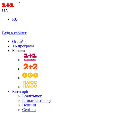
UA
RU
Вхід в кабінет
Онлайн
ТБ програма
Канали
Категорії
Реаліті-шоу
Розважальні шоу
Новини
Серіали