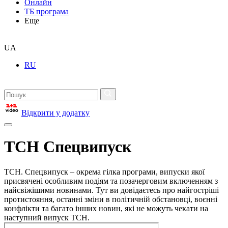
Онлайн
ТБ програма
Еще
UA
RU
Відкрити у додатку
ТСН Спецвипуск
ТСН. Спецвипуск – окрема гілка програми, випуски якої
присвячені особливим подіям та позачерговим включенням з
найсвіжішими новинами. Тут ви довідаєтесь про найгостріші
протистояння, останні зміни в політичній обстановці, воєнні
конфлікти та багато інших новин, які не можуть чекати на
наступний випуск ТСН.