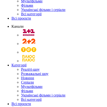
Мультфільми
Фільми
Українські фільми і серіали
Всі категорії
Всі проєкти
Канали
Категорії
Реаліті-шоу
Розважальні шоу
Новини
Серіали
Мультфільми
Фільми
Українські фільми і серіали
Всі категорії
Всі проєкти