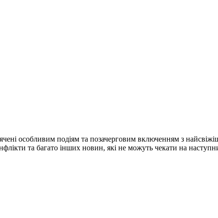
ячені особливим подіям та позачерговим включенням з найсвіжі
конфлікти та багато інших новин, які не можуть чекати на наступ