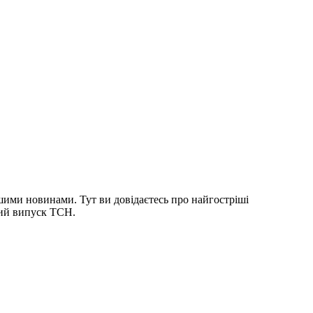
шими новинами. Тут ви довідаєтесь про найгостріші
ний випуск ТСН.