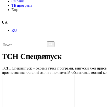
Онлайн
ТБ програма
Еще
UA
RU
ТСН Спецвипуск
ТСН. Спецвипуск – окрема гілка програми, випуски якої присв
протистояння, останні зміни в політичній обстановці, воєнні 