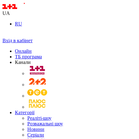
UA
RU
Вхід в кабінет
Онлайн
ТБ програма
Канали
Категорії
Реаліті-шоу
Розважальні шоу
Новини
Серіали