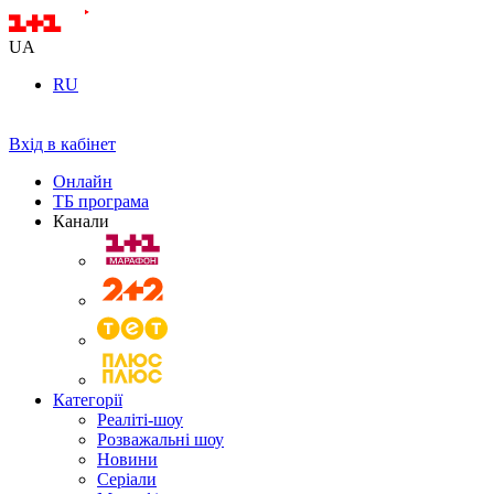
UA
RU
Вхід в кабінет
Онлайн
ТБ програма
Канали
Категорії
Реаліті-шоу
Розважальні шоу
Новини
Серіали