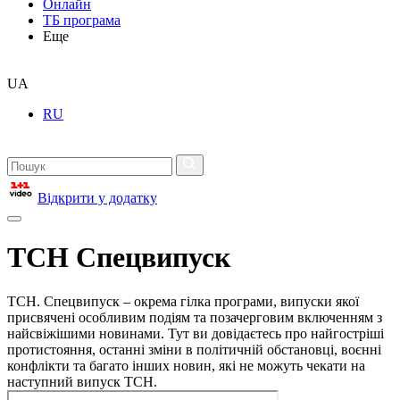
Онлайн
ТБ програма
Еще
UA
RU
Відкрити у додатку
ТСН Спецвипуск
ТСН. Спецвипуск – окрема гілка програми, випуски якої
присвячені особливим подіям та позачерговим включенням з
найсвіжішими новинами. Тут ви довідаєтесь про найгостріші
протистояння, останні зміни в політичній обстановці, воєнні
конфлікти та багато інших новин, які не можуть чекати на
наступний випуск ТСН.