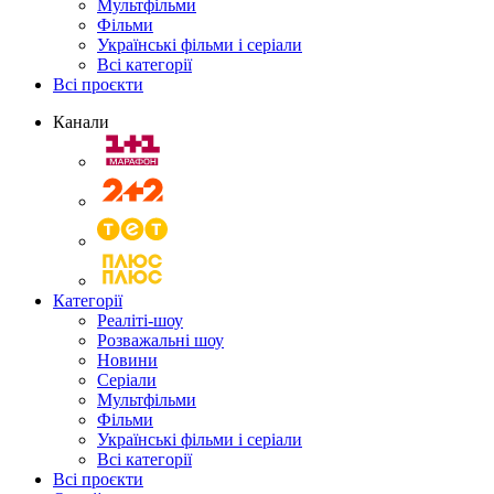
Мультфільми
Фільми
Українські фільми і серіали
Всі категорії
Всі проєкти
Канали
Категорії
Реаліті-шоу
Розважальні шоу
Новини
Серіали
Мультфільми
Фільми
Українські фільми і серіали
Всі категорії
Всі проєкти