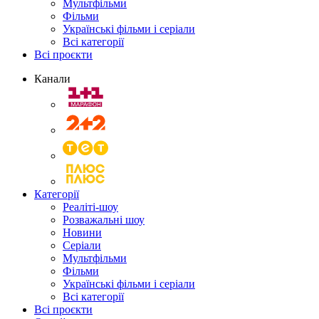
Мультфільми
Фільми
Українські фільми і серіали
Всі категорії
Всі проєкти
Канали
Категорії
Реаліті-шоу
Розважальні шоу
Новини
Серіали
Мультфільми
Фільми
Українські фільми і серіали
Всі категорії
Всі проєкти