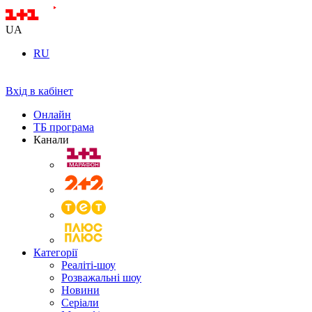
UA
RU
Вхід в кабінет
Онлайн
ТБ програма
Канали
Категорії
Реаліті-шоу
Розважальні шоу
Новини
Серіали