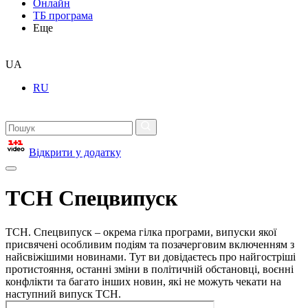
Онлайн
ТБ програма
Еще
UA
RU
Відкрити у додатку
ТСН Спецвипуск
ТСН. Спецвипуск – окрема гілка програми, випуски якої
присвячені особливим подіям та позачерговим включенням з
найсвіжішими новинами. Тут ви довідаєтесь про найгостріші
протистояння, останні зміни в політичній обстановці, воєнні
конфлікти та багато інших новин, які не можуть чекати на
наступний випуск ТСН.