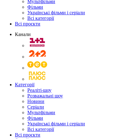
Мультфільми
Фільми
Українські фільми і серіали
Всі категорії
Всі проєкти
Канали
Категорії
Реаліті-шоу
Розважальні шоу
Новини
Серіали
Мультфільми
Фільми
Українські фільми і серіали
Всі категорії
Всі проєкти