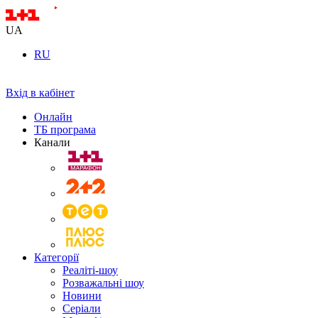
UA
RU
Вхід в кабінет
Онлайн
ТБ програма
Канали
Категорії
Реаліті-шоу
Розважальні шоу
Новини
Серіали