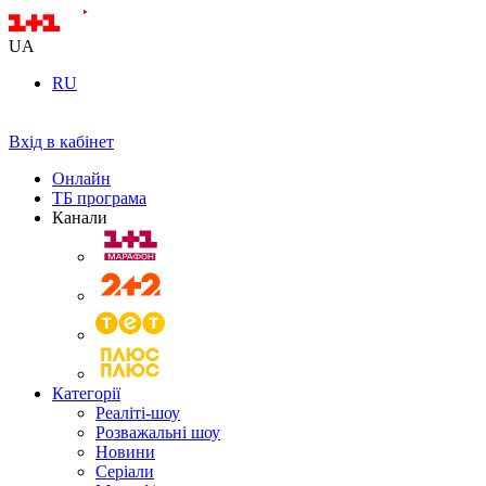
UA
RU
Вхід в кабінет
Онлайн
ТБ програма
Канали
Категорії
Реаліті-шоу
Розважальні шоу
Новини
Серіали