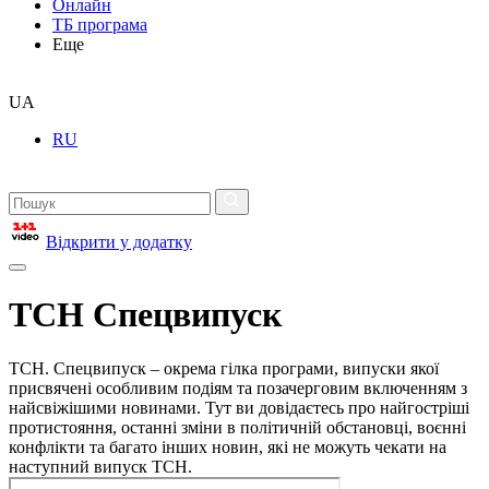
Онлайн
ТБ програма
Еще
UA
RU
Відкрити у додатку
ТСН Спецвипуск
ТСН. Спецвипуск – окрема гілка програми, випуски якої
присвячені особливим подіям та позачерговим включенням з
найсвіжішими новинами. Тут ви довідаєтесь про найгостріші
протистояння, останні зміни в політичній обстановці, воєнні
конфлікти та багато інших новин, які не можуть чекати на
наступний випуск ТСН.