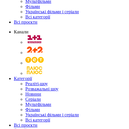
Мультфільми
Фільми
Українські фільми і серіали
Всі категорії
Всі проєкти
Канали
Категорії
Реаліті-шоу
Розважальні шоу
Новини
Серіали
Мультфільми
Фільми
Українські фільми і серіали
Всі категорії
Всі проєкти