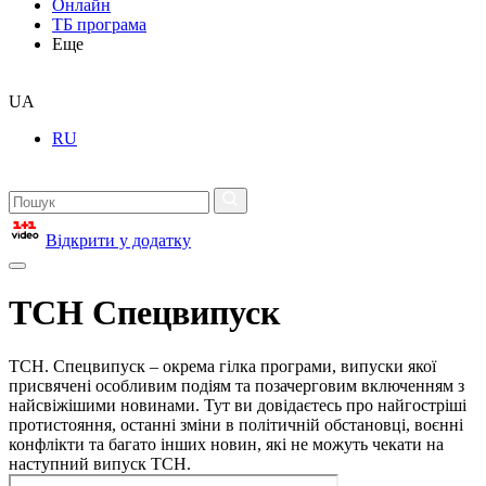
Онлайн
ТБ програма
Еще
UA
RU
Відкрити у додатку
ТСН Спецвипуск
ТСН. Спецвипуск – окрема гілка програми, випуски якої
присвячені особливим подіям та позачерговим включенням з
найсвіжішими новинами. Тут ви довідаєтесь про найгостріші
протистояння, останні зміни в політичній обстановці, воєнні
конфлікти та багато інших новин, які не можуть чекати на
наступний випуск ТСН.