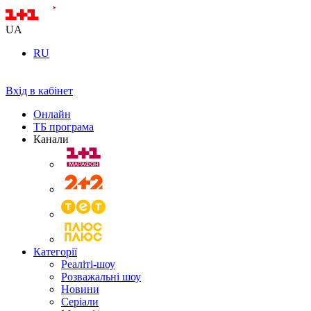
UA
RU
Вхід в кабінет
Онлайн
ТБ програма
Канали
Категорії
Реаліті-шоу
Розважальні шоу
Новини
Серіали