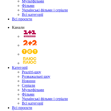
Мультфільми
Фільми
Українські фільми і серіали
Всі категорії
Всі проєкти
Канали
Категорії
Реаліті-шоу
Розважальні шоу
Новини
Серіали
Мультфільми
Фільми
Українські фільми і серіали
Всі категорії
Всі проєкти