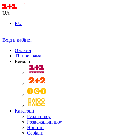
UA
RU
Вхід в кабінет
Онлайн
ТБ програма
Канали
Категорії
Реаліті-шоу
Розважальні шоу
Новини
Серіали