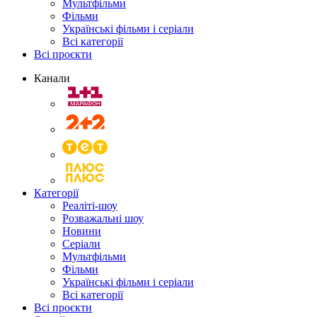
Мультфільми
Фільми
Українські фільми і серіали
Всі категорії
Всі проєкти
Канали
Категорії
Реаліті-шоу
Розважальні шоу
Новини
Серіали
Мультфільми
Фільми
Українські фільми і серіали
Всі категорії
Всі проєкти