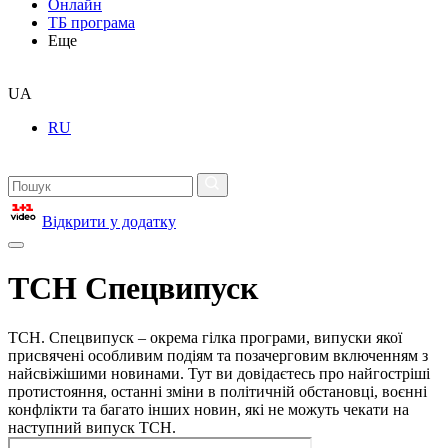
Онлайн
ТБ програма
Еще
UA
RU
Відкрити у додатку
ТСН Спецвипуск
ТСН. Спецвипуск – окрема гілка програми, випуски якої
присвячені особливим подіям та позачерговим включенням з
найсвіжішими новинами. Тут ви довідаєтесь про найгостріші
протистояння, останні зміни в політичній обстановці, воєнні
конфлікти та багато інших новин, які не можуть чекати на
наступний випуск ТСН.