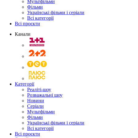
Мультфільми
Фільми
Українські фільми і серіали
Всі категорії
Всі проєкти
Канали
Категорії
Реаліті-шоу
Розважальні шоу
Новини
Серіали
Мультфільми
Фільми
Українські фільми і серіали
Всі категорії
Всі проєкти