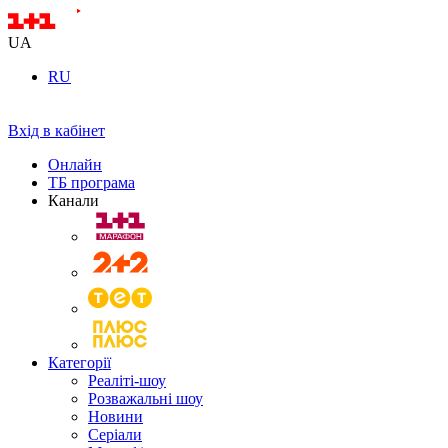
UA
RU
Вхід в кабінет
Онлайн
ТБ програма
Канали
Категорії
Реаліті-шоу
Розважальні шоу
Новини
Серіали