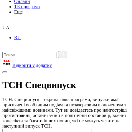
Онлайн
ТБ програма
Еще
UA
RU
Відкрити у додатку
ТСН Спецвипуск
ТСН. Спецвипуск – окрема гілка програми, випуски якої
присвячені особливим подіям та позачерговим включенням з
найсвіжішими новинами. Тут ви довідаєтесь про найгостріші
протистояння, останні зміни в політичній обстановці, воєнні
конфлікти та багато інших новин, які не можуть чекати на
наступний випуск ТСН.