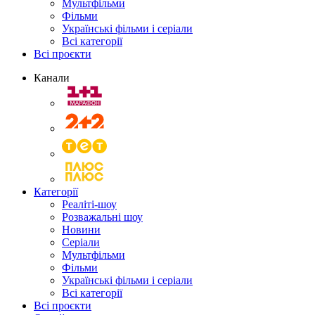
Мультфільми
Фільми
Українські фільми і серіали
Всі категорії
Всі проєкти
Канали
Категорії
Реаліті-шоу
Розважальні шоу
Новини
Серіали
Мультфільми
Фільми
Українські фільми і серіали
Всі категорії
Всі проєкти