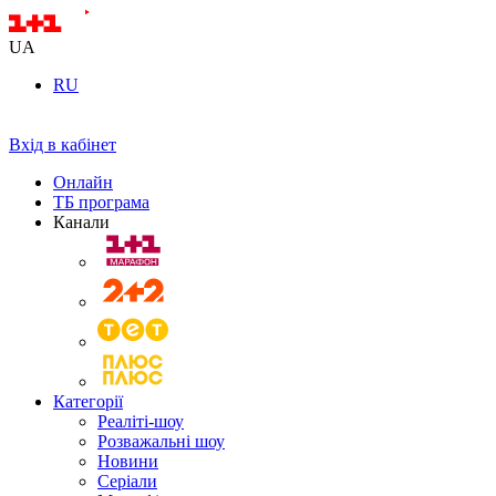
UA
RU
Вхід в кабінет
Онлайн
ТБ програма
Канали
Категорії
Реаліті-шоу
Розважальні шоу
Новини
Серіали