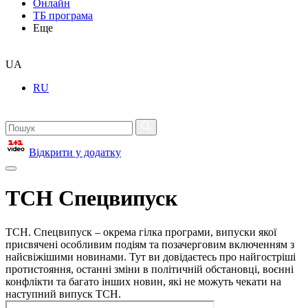
Онлайн
ТБ програма
Еще
UA
RU
Відкрити у додатку
ТСН Спецвипуск
ТСН. Спецвипуск – окрема гілка програми, випуски якої
присвячені особливим подіям та позачерговим включенням з
найсвіжішими новинами. Тут ви довідаєтесь про найгостріші
протистояння, останні зміни в політичній обстановці, воєнні
конфлікти та багато інших новин, які не можуть чекати на
наступний випуск ТСН.