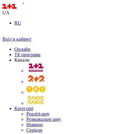
UA
RU
Вхід в кабінет
Онлайн
ТБ програма
Канали
Категорії
Реаліті-шоу
Розважальні шоу
Новини
Серіали