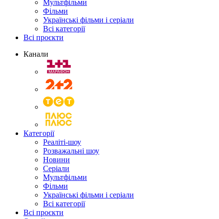
Мультфільми
Фільми
Українські фільми і серіали
Всі категорії
Всі проєкти
Канали
Категорії
Реаліті-шоу
Розважальні шоу
Новини
Серіали
Мультфільми
Фільми
Українські фільми і серіали
Всі категорії
Всі проєкти