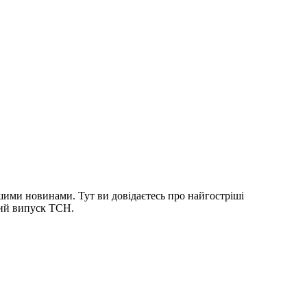
шими новинами. Тут ви довідаєтесь про найгостріші
ний випуск ТСН.