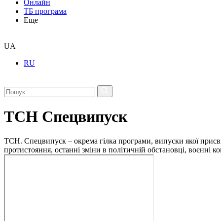
Онлайн
ТБ програма
Еще
UA
RU
ТСН Спецвипуск
ТСН. Спецвипуск – окрема гілка програми, випуски якої присв
протистояння, останні зміни в політичній обстановці, воєнні 