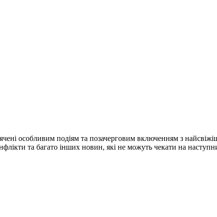
ячені особливим подіям та позачерговим включенням з найсвіжі
конфлікти та багато інших новин, які не можуть чекати на наступ