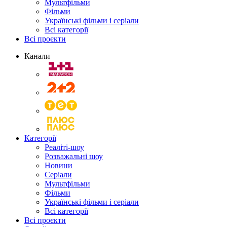
Мультфільми
Фільми
Українські фільми і серіали
Всі категорії
Всі проєкти
Канали
Категорії
Реаліті-шоу
Розважальні шоу
Новини
Серіали
Мультфільми
Фільми
Українські фільми і серіали
Всі категорії
Всі проєкти