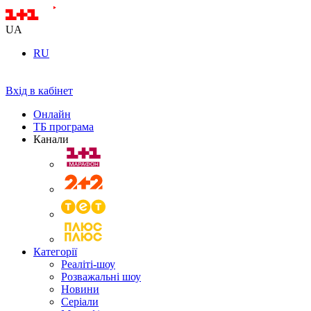
UA
RU
Вхід в кабінет
Онлайн
ТБ програма
Канали
Категорії
Реаліті-шоу
Розважальні шоу
Новини
Серіали