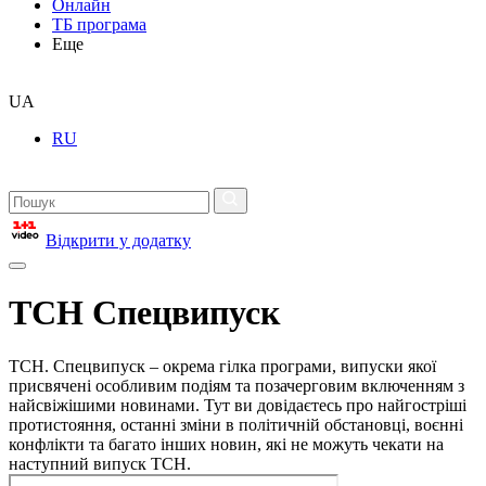
Онлайн
ТБ програма
Еще
UA
RU
Відкрити у додатку
ТСН Спецвипуск
ТСН. Спецвипуск – окрема гілка програми, випуски якої
присвячені особливим подіям та позачерговим включенням з
найсвіжішими новинами. Тут ви довідаєтесь про найгостріші
протистояння, останні зміни в політичній обстановці, воєнні
конфлікти та багато інших новин, які не можуть чекати на
наступний випуск ТСН.