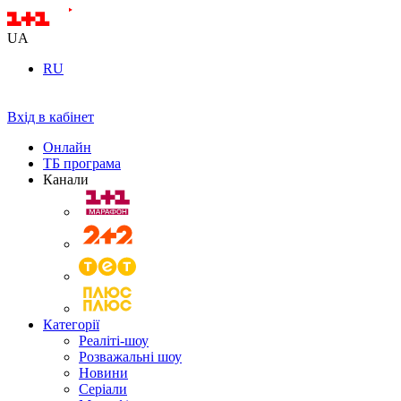
UA
RU
Вхід в кабінет
Онлайн
ТБ програма
Канали
Категорії
Реаліті-шоу
Розважальні шоу
Новини
Серіали