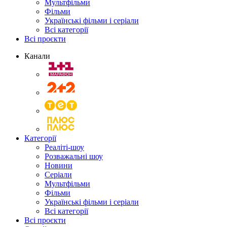
Мультфільми
Фільми
Українські фільми і серіали
Всі категорії
Всі проєкти
Канали
Категорії
Реаліті-шоу
Розважальні шоу
Новини
Серіали
Мультфільми
Фільми
Українські фільми і серіали
Всі категорії
Всі проєкти