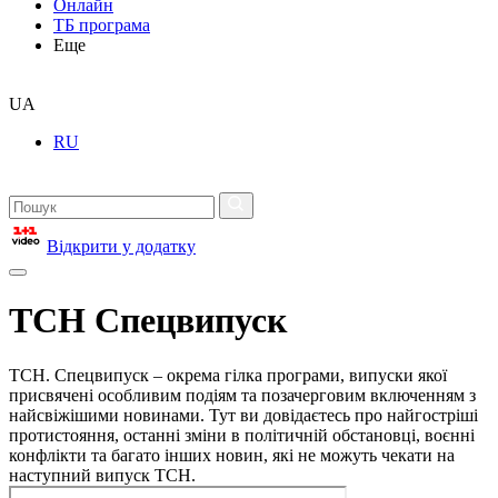
Онлайн
ТБ програма
Еще
UA
RU
Відкрити у додатку
ТСН Спецвипуск
ТСН. Спецвипуск – окрема гілка програми, випуски якої
присвячені особливим подіям та позачерговим включенням з
найсвіжішими новинами. Тут ви довідаєтесь про найгостріші
протистояння, останні зміни в політичній обстановці, воєнні
конфлікти та багато інших новин, які не можуть чекати на
наступний випуск ТСН.