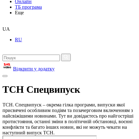
Онлайн
ТБ програма
Еще
UA
RU
Відкрити у додатку
ТСН Спецвипуск
ТСН. Спецвипуск – окрема гілка програми, випуски якої
присвячені особливим подіям та позачерговим включенням з
найсвіжішими новинами. Тут ви довідаєтесь про найгостріші
протистояння, останні зміни в політичній обстановці, воєнні
конфлікти та багато інших новин, які не можуть чекати на
наступний випуск ТСН.