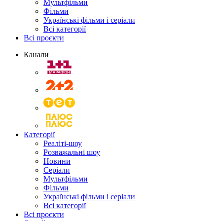
Мультфільми
Фільми
Українські фільми і серіали
Всі категорії
Всі проєкти
Канали
Категорії
Реаліті-шоу
Розважальні шоу
Новини
Серіали
Мультфільми
Фільми
Українські фільми і серіали
Всі категорії
Всі проєкти