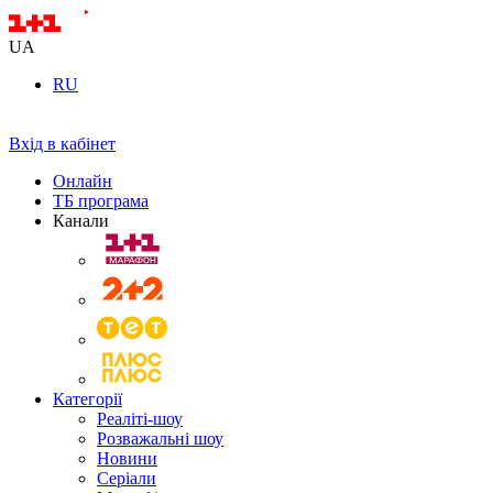
UA
RU
Вхід в кабінет
Онлайн
ТБ програма
Канали
Категорії
Реаліті-шоу
Розважальні шоу
Новини
Серіали