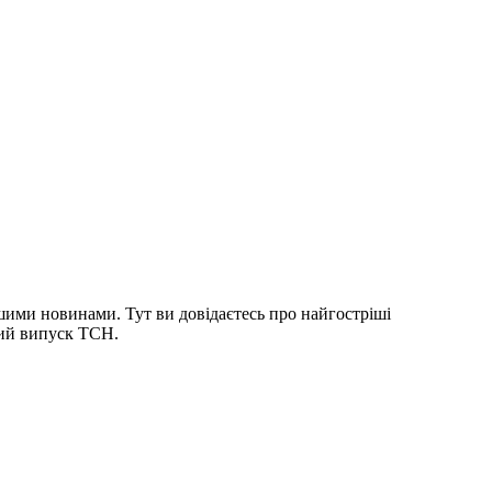
шими новинами. Тут ви довідаєтесь про найгостріші
ний випуск ТСН.