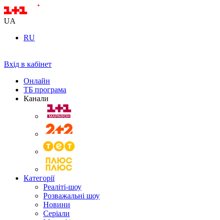
UA
RU
Вхід в кабінет
Онлайн
ТБ програма
Канали
Категорії
Реаліті-шоу
Розважальні шоу
Новини
Серіали