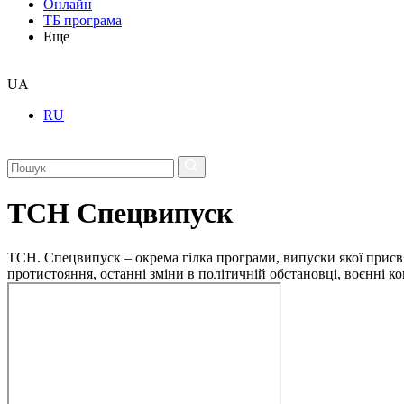
Онлайн
ТБ програма
Еще
UA
RU
ТСН Спецвипуск
ТСН. Спецвипуск – окрема гілка програми, випуски якої присв
протистояння, останні зміни в політичній обстановці, воєнні 