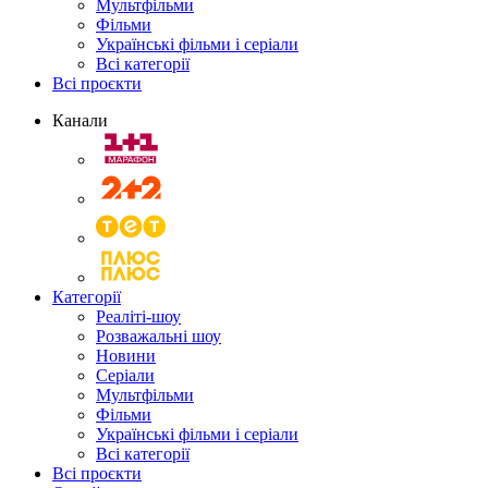
Мультфільми
Фільми
Українські фільми і серіали
Всі категорії
Всі проєкти
Канали
Категорії
Реаліті-шоу
Розважальні шоу
Новини
Серіали
Мультфільми
Фільми
Українські фільми і серіали
Всі категорії
Всі проєкти