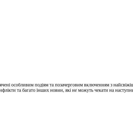
ячені особливим подіям та позачерговим включенням з найсвіжі
конфлікти та багато інших новин, які не можуть чекати на наступ