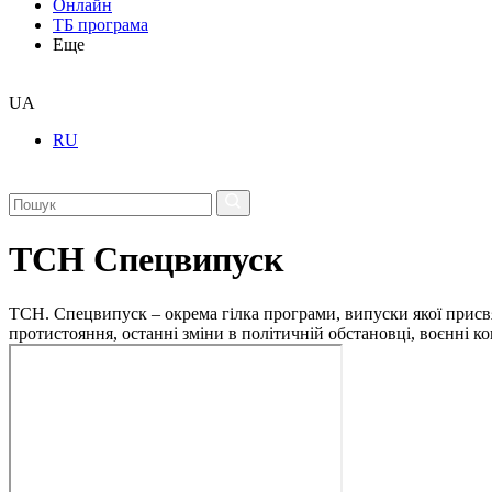
Онлайн
ТБ програма
Еще
UA
RU
ТСН Спецвипуск
ТСН. Спецвипуск – окрема гілка програми, випуски якої присв
протистояння, останні зміни в політичній обстановці, воєнні 