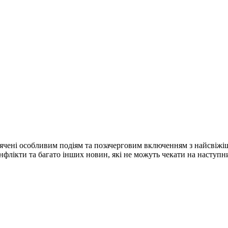
ячені особливим подіям та позачерговим включенням з найсвіжі
конфлікти та багато інших новин, які не можуть чекати на наступ