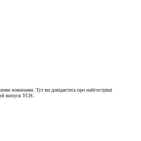
шими новинами. Тут ви довідаєтесь про найгостріші
ний випуск ТСН.