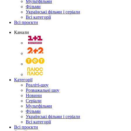
Мультфільми
Фільми
Українські фільми і серіали
Всі категорії
Всі проєкти
Канали
Категорії
Реаліті-шоу
Розважальні шоу
Новини
Серіали
Мультфільми
Фільми
Українські фільми і серіали
Всі категорії
Всі проєкти