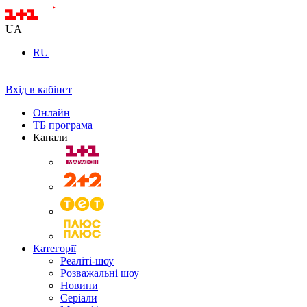
UA
RU
Вхід в кабінет
Онлайн
ТБ програма
Канали
Категорії
Реаліті-шоу
Розважальні шоу
Новини
Серіали