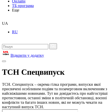
Онлайн
ТБ програма
Еще
UA
RU
Відкрити у додатку
ТСН Спецвипуск
ТСН. Спецвипуск – окрема гілка програми, випуски якої
присвячені особливим подіям та позачерговим включенням з
найсвіжішими новинами. Тут ви довідаєтесь про найгостріші
протистояння, останні зміни в політичній обстановці, воєнні
конфлікти та багато інших новин, які не можуть чекати на
наступний випуск ТСН.