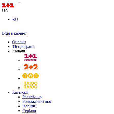
UA
RU
Вхід в кабінет
Онлайн
ТБ програма
Канали
Категорії
Реаліті-шоу
Розважальні шоу
Новини
Серіали