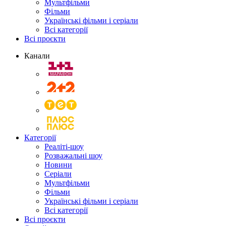
Мультфільми
Фільми
Українські фільми і серіали
Всі категорії
Всі проєкти
Канали
Категорії
Реаліті-шоу
Розважальні шоу
Новини
Серіали
Мультфільми
Фільми
Українські фільми і серіали
Всі категорії
Всі проєкти