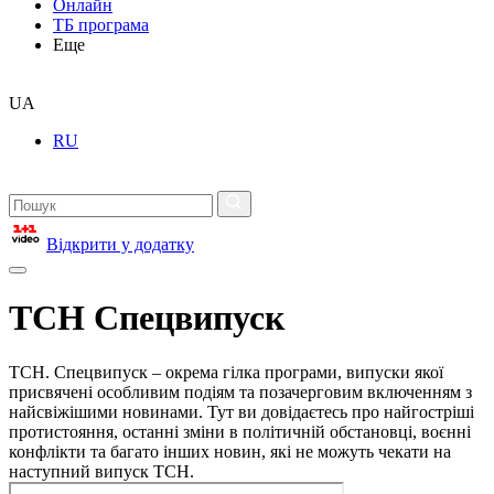
Онлайн
ТБ програма
Еще
UA
RU
Відкрити у додатку
ТСН Спецвипуск
ТСН. Спецвипуск – окрема гілка програми, випуски якої
присвячені особливим подіям та позачерговим включенням з
найсвіжішими новинами. Тут ви довідаєтесь про найгостріші
протистояння, останні зміни в політичній обстановці, воєнні
конфлікти та багато інших новин, які не можуть чекати на
наступний випуск ТСН.