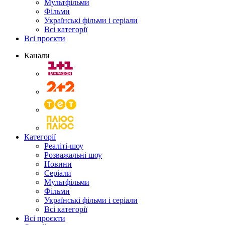
Мультфільми
Фільми
Українські фільми і серіали
Всі категорії
Всі проєкти
Канали
Категорії
Реаліті-шоу
Розважальні шоу
Новини
Серіали
Мультфільми
Фільми
Українські фільми і серіали
Всі категорії
Всі проєкти