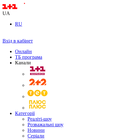
UA
RU
Вхід в кабінет
Онлайн
ТБ програма
Канали
Категорії
Реаліті-шоу
Розважальні шоу
Новини
Серіали