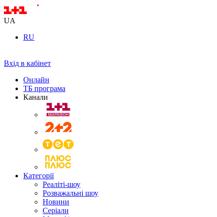
UA
RU
Вхід в кабінет
Онлайн
ТБ програма
Канали
Категорії
Реаліті-шоу
Розважальні шоу
Новини
Серіали