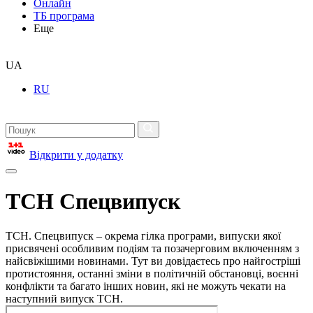
Онлайн
ТБ програма
Еще
UA
RU
Відкрити у додатку
ТСН Спецвипуск
ТСН. Спецвипуск – окрема гілка програми, випуски якої
присвячені особливим подіям та позачерговим включенням з
найсвіжішими новинами. Тут ви довідаєтесь про найгостріші
протистояння, останні зміни в політичній обстановці, воєнні
конфлікти та багато інших новин, які не можуть чекати на
наступний випуск ТСН.