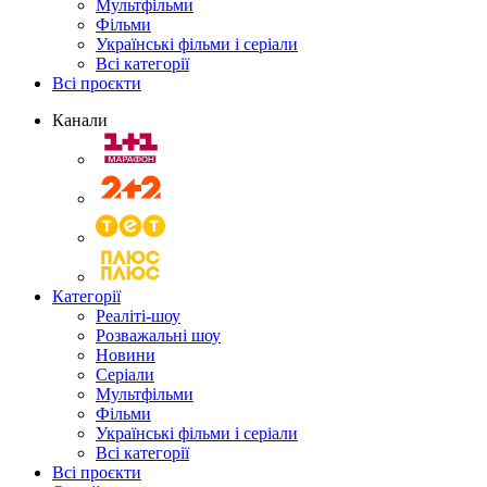
Мультфільми
Фільми
Українські фільми і серіали
Всі категорії
Всі проєкти
Канали
Категорії
Реаліті-шоу
Розважальні шоу
Новини
Серіали
Мультфільми
Фільми
Українські фільми і серіали
Всі категорії
Всі проєкти