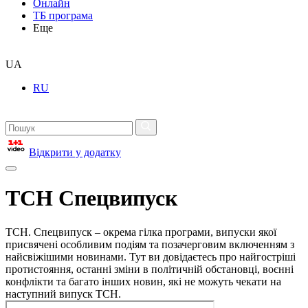
Онлайн
ТБ програма
Еще
UA
RU
Відкрити у додатку
ТСН Спецвипуск
ТСН. Спецвипуск – окрема гілка програми, випуски якої
присвячені особливим подіям та позачерговим включенням з
найсвіжішими новинами. Тут ви довідаєтесь про найгостріші
протистояння, останні зміни в політичній обстановці, воєнні
конфлікти та багато інших новин, які не можуть чекати на
наступний випуск ТСН.