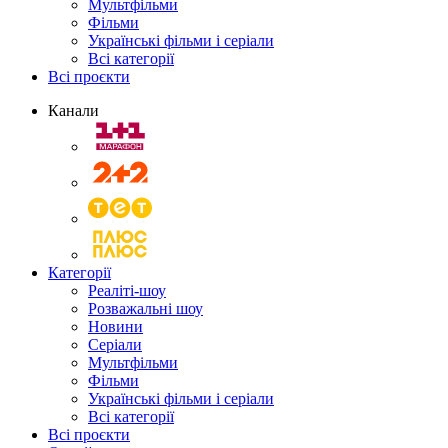
Мультфільми
Фільми
Українські фільми і серіали
Всі категорії
Всі проєкти
Канали
Категорії
Реаліті-шоу
Розважальні шоу
Новини
Серіали
Мультфільми
Фільми
Українські фільми і серіали
Всі категорії
Всі проєкти