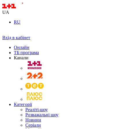
UA
RU
Вхід в кабінет
Онлайн
ТБ програма
Канали
Категорії
Реаліті-шоу
Розважальні шоу
Новини
Серіали