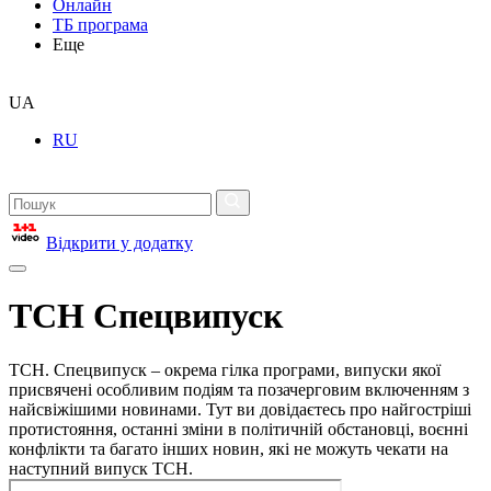
Онлайн
ТБ програма
Еще
UA
RU
Відкрити у додатку
ТСН Спецвипуск
ТСН. Спецвипуск – окрема гілка програми, випуски якої
присвячені особливим подіям та позачерговим включенням з
найсвіжішими новинами. Тут ви довідаєтесь про найгостріші
протистояння, останні зміни в політичній обстановці, воєнні
конфлікти та багато інших новин, які не можуть чекати на
наступний випуск ТСН.