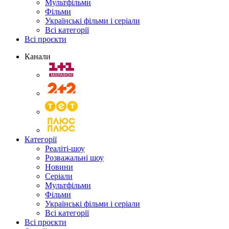
Мультфільми
Фільми
Українські фільми і серіали
Всі категорії
Всі проєкти
Канали
Категорії
Реаліті-шоу
Розважальні шоу
Новини
Серіали
Мультфільми
Фільми
Українські фільми і серіали
Всі категорії
Всі проєкти