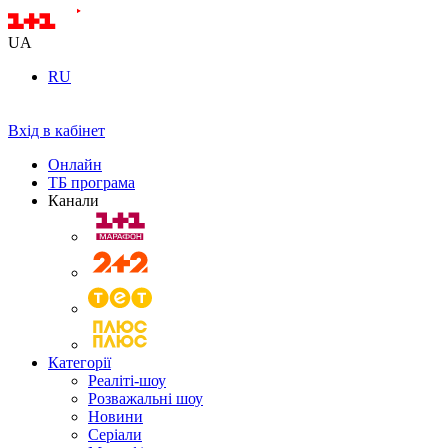
UA
RU
Вхід в кабінет
Онлайн
ТБ програма
Канали
Категорії
Реаліті-шоу
Розважальні шоу
Новини
Серіали