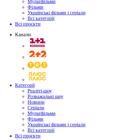
Мультфільми
Фільми
Українські фільми і серіали
Всі категорії
Всі проєкти
Канали
Категорії
Реаліті-шоу
Розважальні шоу
Новини
Серіали
Мультфільми
Фільми
Українські фільми і серіали
Всі категорії
Всі проєкти