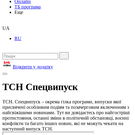
Онлайн
ТБ програма
Еще
UA
RU
Відкрити у додатку
ТСН Спецвипуск
ТСН. Спецвипуск – окрема гілка програми, випуски якої
присвячені особливим подіям та позачерговим включенням з
найсвіжішими новинами. Тут ви довідаєтесь про найгостріші
протистояння, останні зміни в політичній обстановці, воєнні
конфлікти та багато інших новин, які не можуть чекати на
наступний випуск ТСН.