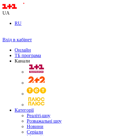
UA
RU
Вхід в кабінет
Онлайн
ТБ програма
Канали
Категорії
Реаліті-шоу
Розважальні шоу
Новини
Серіали