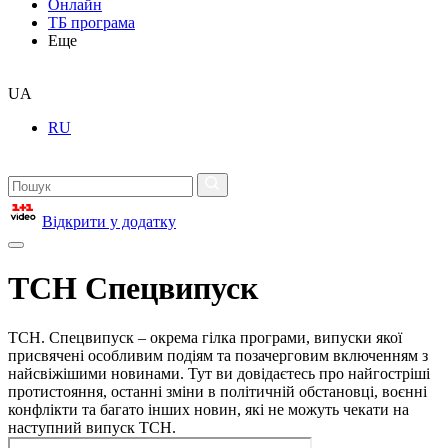
Онлайн
ТБ програма
Еще
UA
RU
Відкрити у додатку
ТСН Спецвипуск
ТСН. Спецвипуск – окрема гілка програми, випуски якої
присвячені особливим подіям та позачерговим включенням з
найсвіжішими новинами. Тут ви довідаєтесь про найгостріші
протистояння, останні зміни в політичній обстановці, воєнні
конфлікти та багато інших новин, які не можуть чекати на
наступний випуск ТСН.