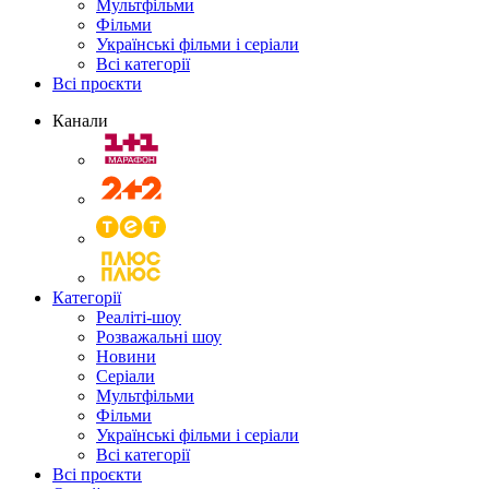
Мультфільми
Фільми
Українські фільми і серіали
Всі категорії
Всі проєкти
Канали
Категорії
Реаліті-шоу
Розважальні шоу
Новини
Серіали
Мультфільми
Фільми
Українські фільми і серіали
Всі категорії
Всі проєкти