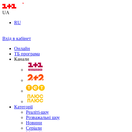
UA
RU
Вхід в кабінет
Онлайн
ТБ програма
Канали
Категорії
Реаліті-шоу
Розважальні шоу
Новини
Серіали