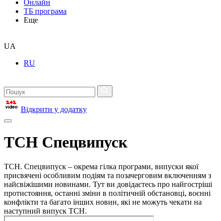
Онлайн
ТБ програма
Еще
UA
RU
Відкрити у додатку
ТСН Спецвипуск
ТСН. Спецвипуск – окрема гілка програми, випуски якої
присвячені особливим подіям та позачерговим включенням з
найсвіжішими новинами. Тут ви довідаєтесь про найгостріші
протистояння, останні зміни в політичній обстановці, воєнні
конфлікти та багато інших новин, які не можуть чекати на
наступний випуск ТСН.