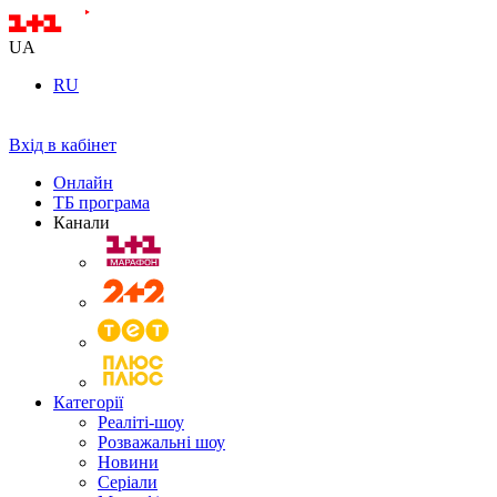
UA
RU
Вхід в кабінет
Онлайн
ТБ програма
Канали
Категорії
Реаліті-шоу
Розважальні шоу
Новини
Серіали