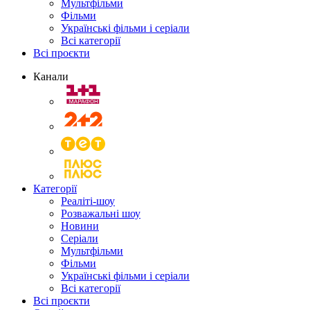
Мультфільми
Фільми
Українські фільми і серіали
Всі категорії
Всі проєкти
Канали
Категорії
Реаліті-шоу
Розважальні шоу
Новини
Серіали
Мультфільми
Фільми
Українські фільми і серіали
Всі категорії
Всі проєкти