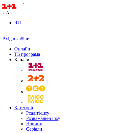
UA
RU
Вхід в кабінет
Онлайн
ТБ програма
Канали
Категорії
Реаліті-шоу
Розважальні шоу
Новини
Серіали