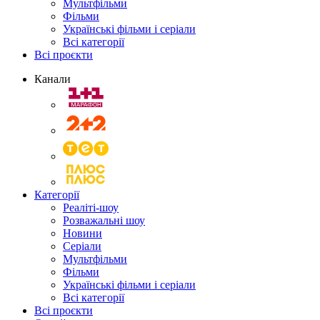
Мультфільми
Фільми
Українські фільми і серіали
Всі категорії
Всі проєкти
Канали
Категорії
Реаліті-шоу
Розважальні шоу
Новини
Серіали
Мультфільми
Фільми
Українські фільми і серіали
Всі категорії
Всі проєкти