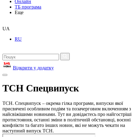
Онлайн
ТБ програма
Еще
UA
RU
Відкрити у додатку
ТСН Спецвипуск
ТСН. Спецвипуск – окрема гілка програми, випуски якої
присвячені особливим подіям та позачерговим включенням з
найсвіжішими новинами. Тут ви довідаєтесь про найгостріші
протистояння, останні зміни в політичній обстановці, воєнні
конфлікти та багато інших новин, які не можуть чекати на
наступний випуск ТСН.