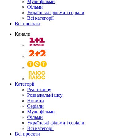
Мультфільми
Фільми
Українські фільми і серіали
Всі категорії
Всі проєкти
Канали
Категорії
Реаліті-шоу
Розважальні шоу
Новини
Серіали
Мультфільми
Фільми
Українські фільми і серіали
Всі категорії
Всі проєкти