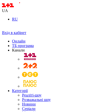
UA
RU
Вхід в кабінет
Онлайн
ТБ програма
Канали
Категорії
Реаліті-шоу
Розважальні шоу
Новини
Серіали