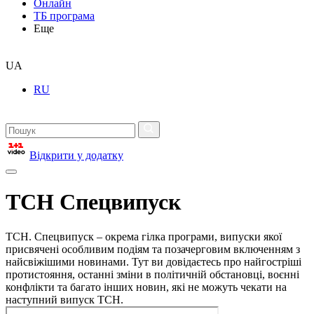
Онлайн
ТБ програма
Еще
UA
RU
Відкрити у додатку
ТСН Спецвипуск
ТСН. Спецвипуск – окрема гілка програми, випуски якої
присвячені особливим подіям та позачерговим включенням з
найсвіжішими новинами. Тут ви довідаєтесь про найгостріші
протистояння, останні зміни в політичній обстановці, воєнні
конфлікти та багато інших новин, які не можуть чекати на
наступний випуск ТСН.