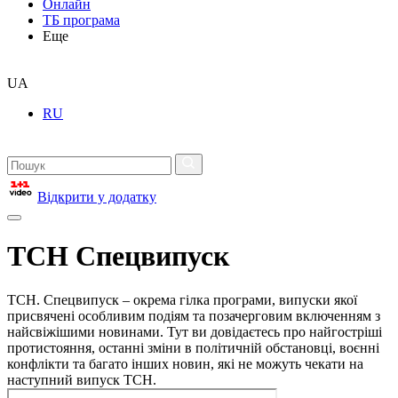
Онлайн
ТБ програма
Еще
UA
RU
Відкрити у додатку
ТСН Спецвипуск
ТСН. Спецвипуск – окрема гілка програми, випуски якої
присвячені особливим подіям та позачерговим включенням з
найсвіжішими новинами. Тут ви довідаєтесь про найгостріші
протистояння, останні зміни в політичній обстановці, воєнні
конфлікти та багато інших новин, які не можуть чекати на
наступний випуск ТСН.