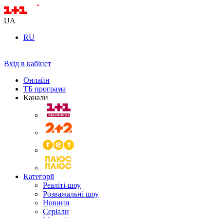
UA
RU
Вхід в кабінет
Онлайн
ТБ програма
Канали
Категорії
Реаліті-шоу
Розважальні шоу
Новини
Серіали