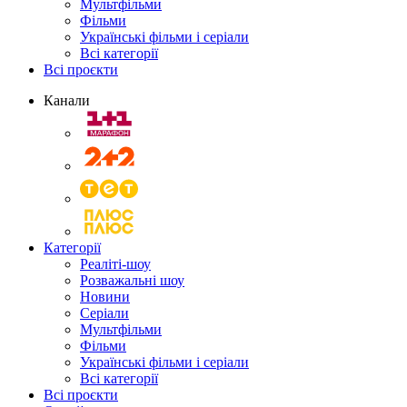
Мультфільми
Фільми
Українські фільми і серіали
Всі категорії
Всі проєкти
Канали
Категорії
Реаліті-шоу
Розважальні шоу
Новини
Серіали
Мультфільми
Фільми
Українські фільми і серіали
Всі категорії
Всі проєкти