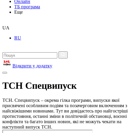
Онлайн
ТБ програма
Еще
UA
RU
Відкрити у додатку
ТСН Спецвипуск
ТСН. Спецвипуск – окрема гілка програми, випуски якої
присвячені особливим подіям та позачерговим включенням з
найсвіжішими новинами. Тут ви довідаєтесь про найгостріші
протистояння, останні зміни в політичній обстановці, воєнні
конфлікти та багато інших новин, які не можуть чекати на
наступний випуск ТСН.