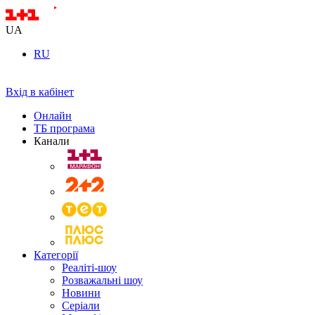
UA
RU
Вхід в кабінет
Онлайн
ТБ програма
Канали
Категорії
Реаліті-шоу
Розважальні шоу
Новини
Серіали