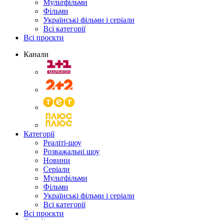
Мультфільми
Фільми
Українські фільми і серіали
Всі категорії
Всі проєкти
Канали
Категорії
Реаліті-шоу
Розважальні шоу
Новини
Серіали
Мультфільми
Фільми
Українські фільми і серіали
Всі категорії
Всі проєкти