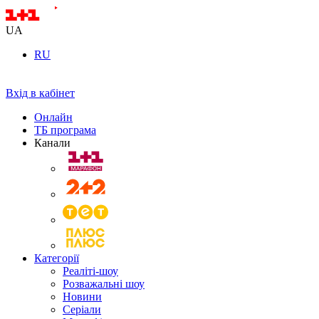
UA
RU
Вхід в кабінет
Онлайн
ТБ програма
Канали
Категорії
Реаліті-шоу
Розважальні шоу
Новини
Серіали