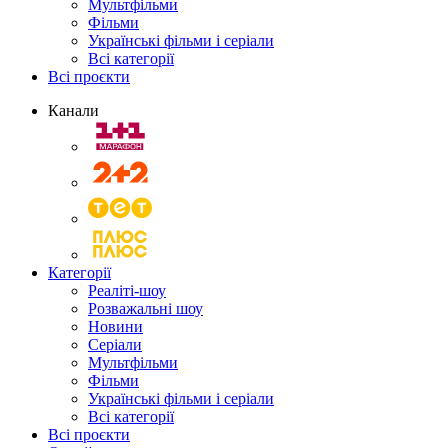
Мультфільми
Фільми
Українські фільми і серіали
Всі категорії
Всі проєкти
Канали
Категорії
Реаліті-шоу
Розважальні шоу
Новини
Серіали
Мультфільми
Фільми
Українські фільми і серіали
Всі категорії
Всі проєкти