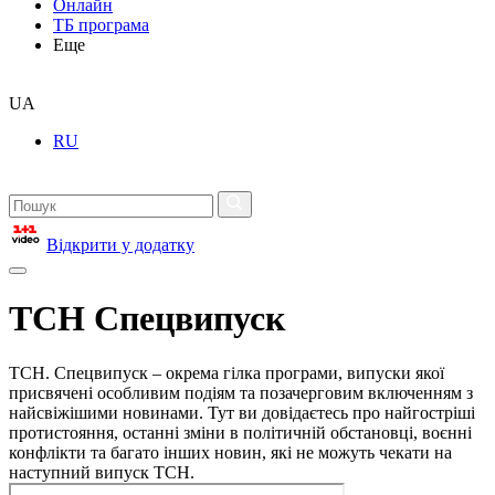
Онлайн
ТБ програма
Еще
UA
RU
Відкрити у додатку
ТСН Спецвипуск
ТСН. Спецвипуск – окрема гілка програми, випуски якої
присвячені особливим подіям та позачерговим включенням з
найсвіжішими новинами. Тут ви довідаєтесь про найгостріші
протистояння, останні зміни в політичній обстановці, воєнні
конфлікти та багато інших новин, які не можуть чекати на
наступний випуск ТСН.