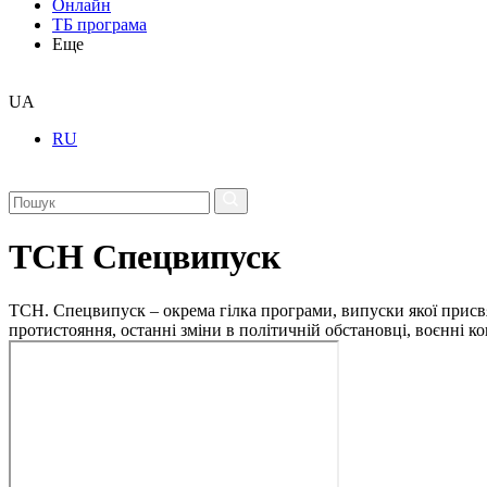
Онлайн
ТБ програма
Еще
UA
RU
ТСН Спецвипуск
ТСН. Спецвипуск – окрема гілка програми, випуски якої присв
протистояння, останні зміни в політичній обстановці, воєнні 