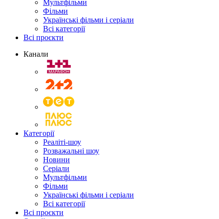
Мультфільми
Фільми
Українські фільми і серіали
Всі категорії
Всі проєкти
Канали
Категорії
Реаліті-шоу
Розважальні шоу
Новини
Серіали
Мультфільми
Фільми
Українські фільми і серіали
Всі категорії
Всі проєкти