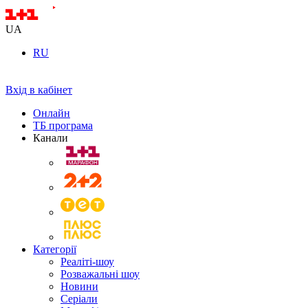
UA
RU
Вхід в кабінет
Онлайн
ТБ програма
Канали
Категорії
Реаліті-шоу
Розважальні шоу
Новини
Серіали