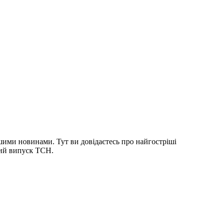
шими новинами. Тут ви довідаєтесь про найгостріші
ний випуск ТСН.