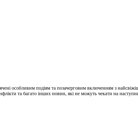
ячені особливим подіям та позачерговим включенням з найсвіжі
конфлікти та багато інших новин, які не можуть чекати на наступ