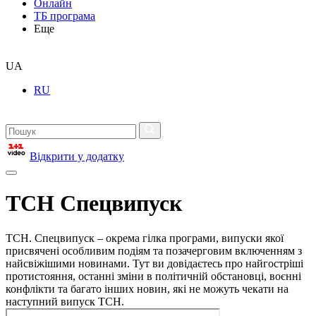
Онлайн
ТБ програма
Еще
UA
RU
Відкрити у додатку
ТСН Спецвипуск
ТСН. Спецвипуск – окрема гілка програми, випуски якої
присвячені особливим подіям та позачерговим включенням з
найсвіжішими новинами. Тут ви довідаєтесь про найгостріші
протистояння, останні зміни в політичній обстановці, воєнні
конфлікти та багато інших новин, які не можуть чекати на
наступний випуск ТСН.