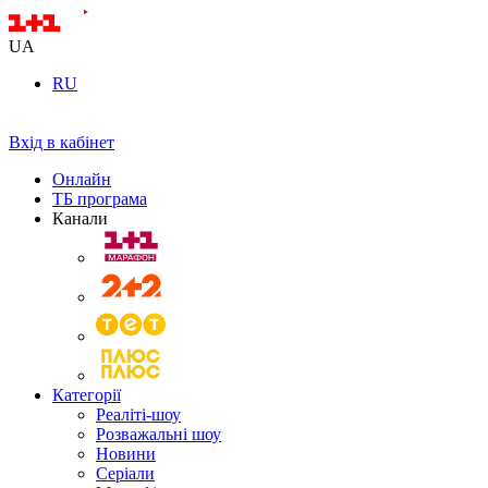
UA
RU
Вхід в кабінет
Онлайн
ТБ програма
Канали
Категорії
Реаліті-шоу
Розважальні шоу
Новини
Серіали