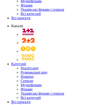
Мультфільми
Фільми
Українські фільми і серіали
Всі категорії
Всі проєкти
Канали
Категорії
Реаліті-шоу
Розважальні шоу
Новини
Серіали
Мультфільми
Фільми
Українські фільми і серіали
Всі категорії
Всі проєкти