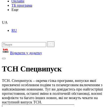
Онлайн
ТБ програма
Еще
UA
RU
Відкрити у додатку
ТСН Спецвипуск
ТСН. Спецвипуск – окрема гілка програми, випуски якої
присвячені особливим подіям та позачерговим включенням з
найсвіжішими новинами. Тут ви довідаєтесь про найгостріші
протистояння, останні зміни в політичній обстановці, воєнні
конфлікти та багато інших новин, які не можуть чекати на
наступний випуск ТСН.