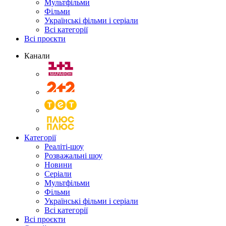
Мультфільми
Фільми
Українські фільми і серіали
Всі категорії
Всі проєкти
Канали
Категорії
Реаліті-шоу
Розважальні шоу
Новини
Серіали
Мультфільми
Фільми
Українські фільми і серіали
Всі категорії
Всі проєкти