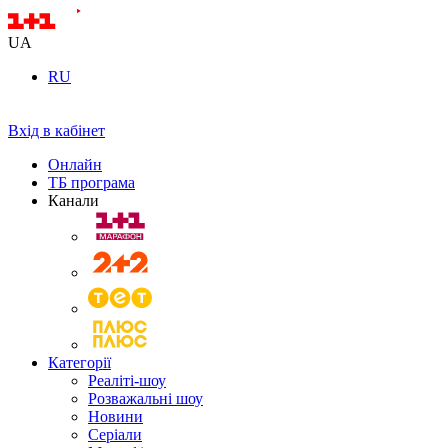
UA
RU
Вхід в кабінет
Онлайн
ТБ програма
Канали
Категорії
Реаліті-шоу
Розважальні шоу
Новини
Серіали