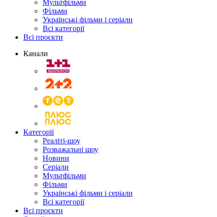
Мультфільми
Фільми
Українські фільми і серіали
Всі категорії
Всі проєкти
Канали
Категорії
Реаліті-шоу
Розважальні шоу
Новини
Серіали
Мультфільми
Фільми
Українські фільми і серіали
Всі категорії
Всі проєкти