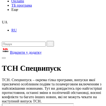
Онлайн
ТБ програма
Еще
UA
RU
Відкрити у додатку
ТСН Спецвипуск
ТСН. Спецвипуск – окрема гілка програми, випуски якої
присвячені особливим подіям та позачерговим включенням з
найсвіжішими новинами. Тут ви довідаєтесь про найгостріші
протистояння, останні зміни в політичній обстановці, воєнні
конфлікти та багато інших новин, які не можуть чекати на
наступний випуск ТСН.