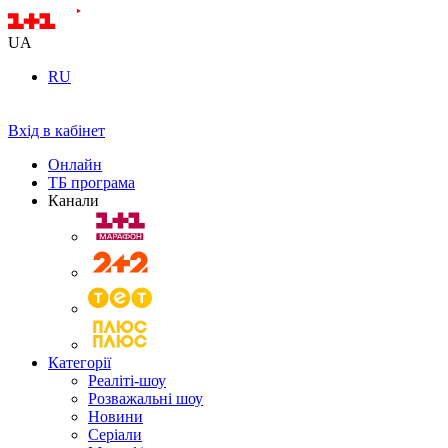
UA
RU
Вхід в кабінет
Онлайн
ТБ програма
Канали
Категорії
Реаліті-шоу
Розважальні шоу
Новини
Серіали