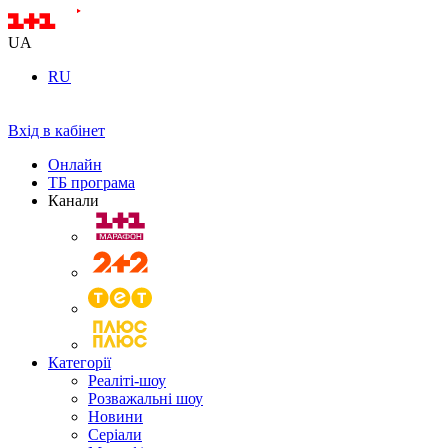
UA
RU
Вхід в кабінет
Онлайн
ТБ програма
Канали
Категорії
Реаліті-шоу
Розважальні шоу
Новини
Серіали