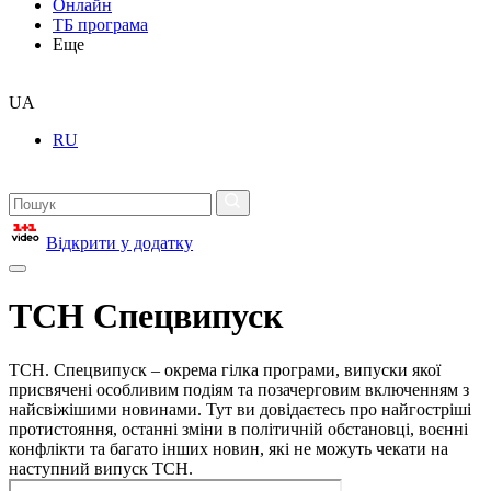
Онлайн
ТБ програма
Еще
UA
RU
Відкрити у додатку
ТСН Спецвипуск
ТСН. Спецвипуск – окрема гілка програми, випуски якої
присвячені особливим подіям та позачерговим включенням з
найсвіжішими новинами. Тут ви довідаєтесь про найгостріші
протистояння, останні зміни в політичній обстановці, воєнні
конфлікти та багато інших новин, які не можуть чекати на
наступний випуск ТСН.