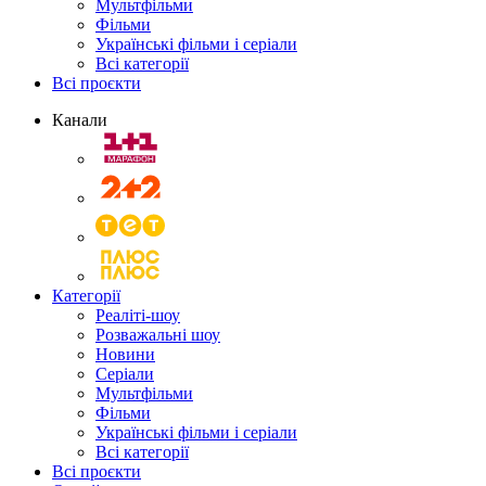
Мультфільми
Фільми
Українські фільми і серіали
Всі категорії
Всі проєкти
Канали
Категорії
Реаліті-шоу
Розважальні шоу
Новини
Серіали
Мультфільми
Фільми
Українські фільми і серіали
Всі категорії
Всі проєкти