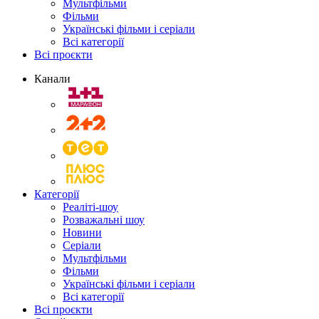
Мультфільми
Фільми
Українські фільми і серіали
Всі категорії
Всі проєкти
Канали
Категорії
Реаліті-шоу
Розважальні шоу
Новини
Серіали
Мультфільми
Фільми
Українські фільми і серіали
Всі категорії
Всі проєкти