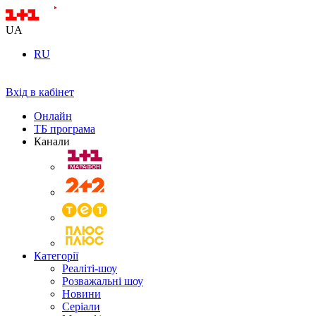
UA
RU
Вхід в кабінет
Онлайн
ТБ програма
Канали
Категорії
Реаліті-шоу
Розважальні шоу
Новини
Серіали