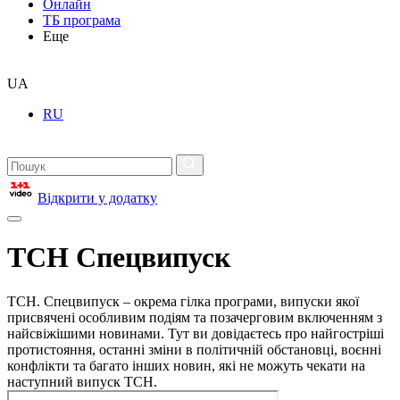
Онлайн
ТБ програма
Еще
UA
RU
Відкрити у додатку
ТСН Спецвипуск
ТСН. Спецвипуск – окрема гілка програми, випуски якої
присвячені особливим подіям та позачерговим включенням з
найсвіжішими новинами. Тут ви довідаєтесь про найгостріші
протистояння, останні зміни в політичній обстановці, воєнні
конфлікти та багато інших новин, які не можуть чекати на
наступний випуск ТСН.