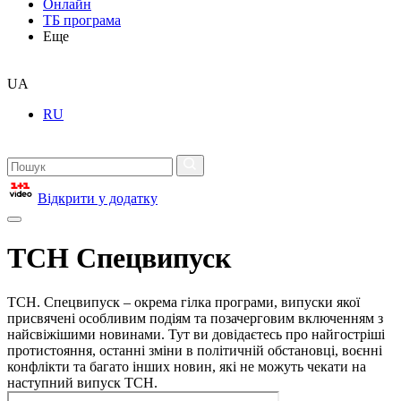
Онлайн
ТБ програма
Еще
UA
RU
Відкрити у додатку
ТСН Спецвипуск
ТСН. Спецвипуск – окрема гілка програми, випуски якої
присвячені особливим подіям та позачерговим включенням з
найсвіжішими новинами. Тут ви довідаєтесь про найгостріші
протистояння, останні зміни в політичній обстановці, воєнні
конфлікти та багато інших новин, які не можуть чекати на
наступний випуск ТСН.