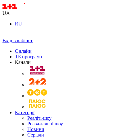
UA
RU
Вхід в кабінет
Онлайн
ТБ програма
Канали
Категорії
Реаліті-шоу
Розважальні шоу
Новини
Серіали