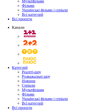
Мультфільми
Фільми
Українські фільми і серіали
Всі категорії
Всі проєкти
Канали
Категорії
Реаліті-шоу
Розважальні шоу
Новини
Серіали
Мультфільми
Фільми
Українські фільми і серіали
Всі категорії
Всі проєкти