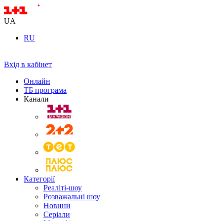
UA
RU
Вхід в кабінет
Онлайн
ТБ програма
Канали
Категорії
Реаліті-шоу
Розважальні шоу
Новини
Серіали