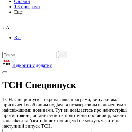
Онлайн
ТБ програма
Еще
UA
RU
Відкрити у додатку
ТСН Спецвипуск
ТСН. Спецвипуск – окрема гілка програми, випуски якої
присвячені особливим подіям та позачерговим включенням з
найсвіжішими новинами. Тут ви довідаєтесь про найгостріші
протистояння, останні зміни в політичній обстановці, воєнні
конфлікти та багато інших новин, які не можуть чекати на
наступний випуск ТСН.