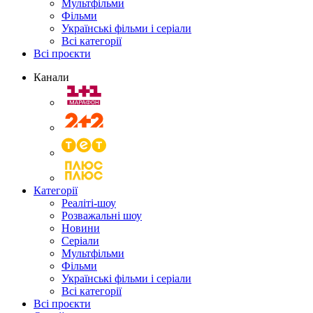
Мультфільми
Фільми
Українські фільми і серіали
Всі категорії
Всі проєкти
Канали
Категорії
Реаліті-шоу
Розважальні шоу
Новини
Серіали
Мультфільми
Фільми
Українські фільми і серіали
Всі категорії
Всі проєкти