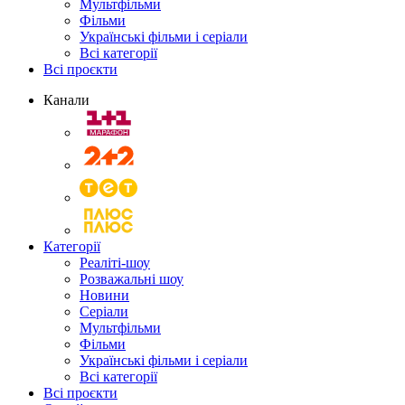
Мультфільми
Фільми
Українські фільми і серіали
Всі категорії
Всі проєкти
Канали
Категорії
Реаліті-шоу
Розважальні шоу
Новини
Серіали
Мультфільми
Фільми
Українські фільми і серіали
Всі категорії
Всі проєкти