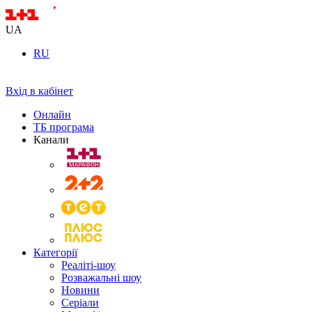
UA
RU
Вхід в кабінет
Онлайн
ТБ програма
Канали
Категорії
Реаліті-шоу
Розважальні шоу
Новини
Серіали