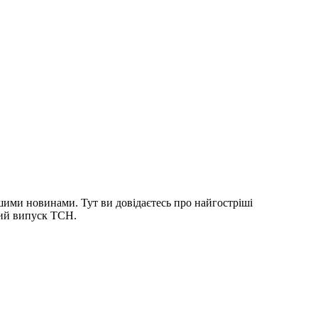
шими новинами. Тут ви довідаєтесь про найгостріші
ний випуск ТСН.