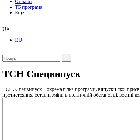
Онлайн
ТБ програма
Еще
UA
RU
ТСН Спецвипуск
ТСН. Спецвипуск – окрема гілка програми, випуски якої присв
протистояння, останні зміни в політичній обстановці, воєнні 