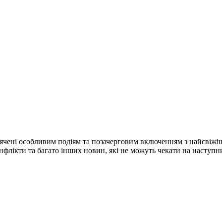
ячені особливим подіям та позачерговим включенням з найсвіжі
конфлікти та багато інших новин, які не можуть чекати на наступ