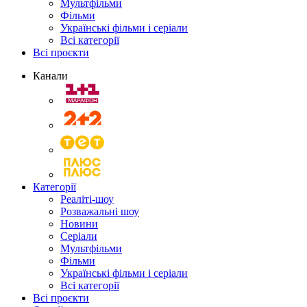
Мультфільми
Фільми
Українські фільми і серіали
Всі категорії
Всі проєкти
Канали
Категорії
Реаліті-шоу
Розважальні шоу
Новини
Серіали
Мультфільми
Фільми
Українські фільми і серіали
Всі категорії
Всі проєкти