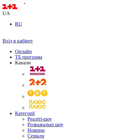
UA
RU
Вхід в кабінет
Онлайн
ТБ програма
Канали
Категорії
Реаліті-шоу
Розважальні шоу
Новини
Серіали