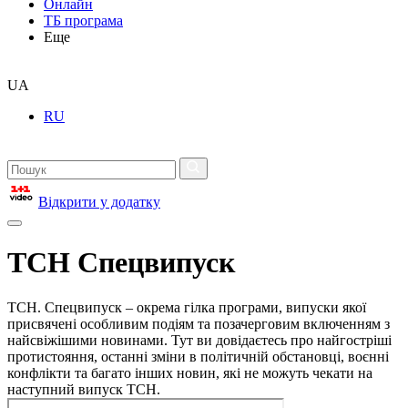
Онлайн
ТБ програма
Еще
UA
RU
Відкрити у додатку
ТСН Спецвипуск
ТСН. Спецвипуск – окрема гілка програми, випуски якої
присвячені особливим подіям та позачерговим включенням з
найсвіжішими новинами. Тут ви довідаєтесь про найгостріші
протистояння, останні зміни в політичній обстановці, воєнні
конфлікти та багато інших новин, які не можуть чекати на
наступний випуск ТСН.