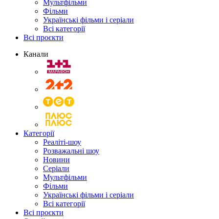
Мультфільми
Фільми
Українські фільми і серіали
Всі категорії
Всі проєкти
Канали
Категорії
Реаліті-шоу
Розважальні шоу
Новини
Серіали
Мультфільми
Фільми
Українські фільми і серіали
Всі категорії
Всі проєкти