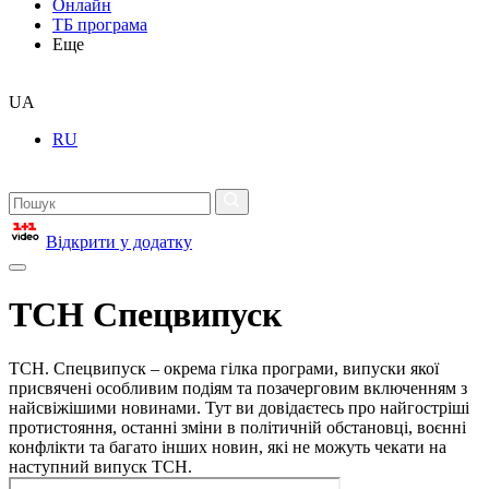
Онлайн
ТБ програма
Еще
UA
RU
Відкрити у додатку
ТСН Спецвипуск
ТСН. Спецвипуск – окрема гілка програми, випуски якої
присвячені особливим подіям та позачерговим включенням з
найсвіжішими новинами. Тут ви довідаєтесь про найгостріші
протистояння, останні зміни в політичній обстановці, воєнні
конфлікти та багато інших новин, які не можуть чекати на
наступний випуск ТСН.