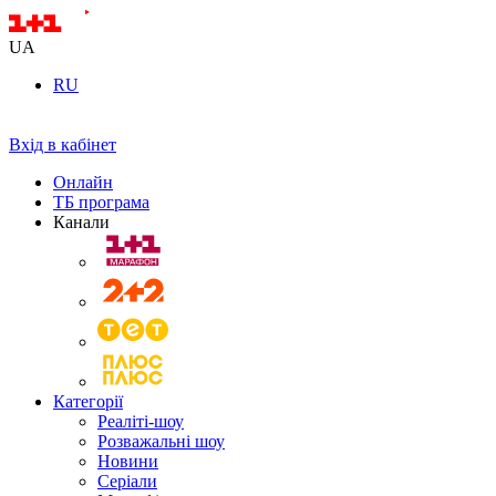
UA
RU
Вхід в кабінет
Онлайн
ТБ програма
Канали
Категорії
Реаліті-шоу
Розважальні шоу
Новини
Серіали