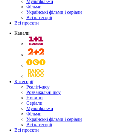
Мультфільми
Фільми
Українські фільми і серіали
Всі категорії
Всі проєкти
Канали
Категорії
Реаліті-шоу
Розважальні шоу
Новини
Серіали
Мультфільми
Фільми
Українські фільми і серіали
Всі категорії
Всі проєкти