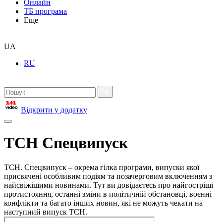
Онлайн
ТБ програма
Еще
UA
RU
Відкрити у додатку
ТСН Спецвипуск
ТСН. Спецвипуск – окрема гілка програми, випуски якої
присвячені особливим подіям та позачерговим включенням з
найсвіжішими новинами. Тут ви довідаєтесь про найгостріші
протистояння, останні зміни в політичній обстановці, воєнні
конфлікти та багато інших новин, які не можуть чекати на
наступний випуск ТСН.