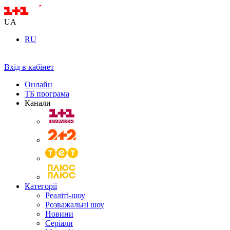
UA
RU
Вхід в кабінет
Онлайн
ТБ програма
Канали
Категорії
Реаліті-шоу
Розважальні шоу
Новини
Серіали