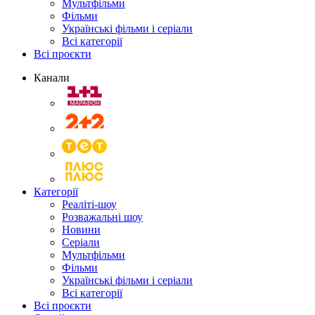
Мультфільми
Фільми
Українські фільми і серіали
Всі категорії
Всі проєкти
Канали
Категорії
Реаліті-шоу
Розважальні шоу
Новини
Серіали
Мультфільми
Фільми
Українські фільми і серіали
Всі категорії
Всі проєкти