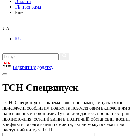
Онлайн
ТБ програма
Еще
UA
RU
Відкрити у додатку
ТСН Спецвипуск
ТСН. Спецвипуск – окрема гілка програми, випуски якої
присвячені особливим подіям та позачерговим включенням з
найсвіжішими новинами. Тут ви довідаєтесь про найгостріші
протистояння, останні зміни в політичній обстановці, воєнні
конфлікти та багато інших новин, які не можуть чекати на
наступний випуск ТСН.