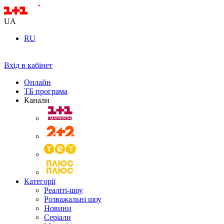
UA
RU
Вхід в кабінет
Онлайн
ТБ програма
Канали
Категорії
Реаліті-шоу
Розважальні шоу
Новини
Серіали