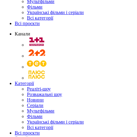
Мультфільми
Фільми
Українські фільми і серіали
Всі категорії
Всі проєкти
Канали
Категорії
Реаліті-шоу
Розважальні шоу
Новини
Серіали
Мультфільми
Фільми
Українські фільми і серіали
Всі категорії
Всі проєкти