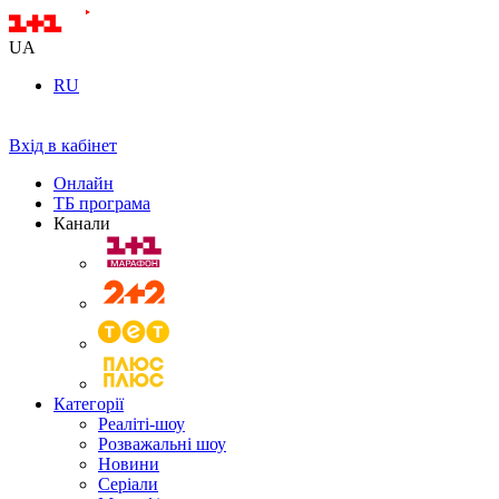
UA
RU
Вхід в кабінет
Онлайн
ТБ програма
Канали
Категорії
Реаліті-шоу
Розважальні шоу
Новини
Серіали