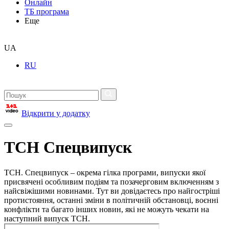
Онлайн
ТБ програма
Еще
UA
RU
Відкрити у додатку
ТСН Спецвипуск
ТСН. Спецвипуск – окрема гілка програми, випуски якої
присвячені особливим подіям та позачерговим включенням з
найсвіжішими новинами. Тут ви довідаєтесь про найгостріші
протистояння, останні зміни в політичній обстановці, воєнні
конфлікти та багато інших новин, які не можуть чекати на
наступний випуск ТСН.